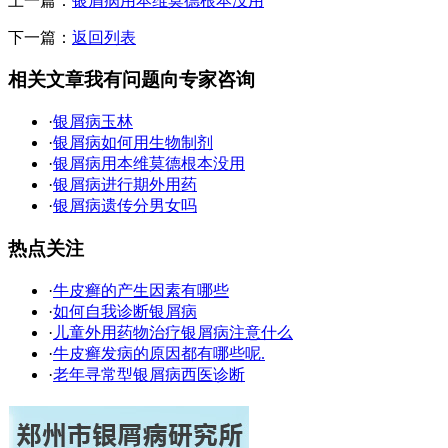
上一篇：
银屑病用本维莫德根本没用
下一篇：
返回列表
相关文章
我有问题向专家咨询
·
银屑病玉林
·
银屑病如何用生物制剂
·
银屑病用本维莫德根本没用
·
银屑病进行期外用药
·
银屑病遗传分男女吗
热点关注
·
牛皮癣的产生因素有哪些
·
如何自我诊断银屑病
·
儿童外用药物治疗银屑病注意什么
·
牛皮癣发病的原因都有哪些呢.
·
老年寻常型银屑病西医诊断