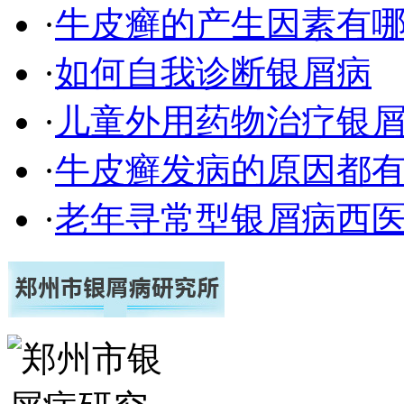
·
牛皮癣的产生因素有
·
如何自我诊断银屑病
·
儿童外用药物治疗银
·
牛皮癣发病的原因都有
·
老年寻常型银屑病西