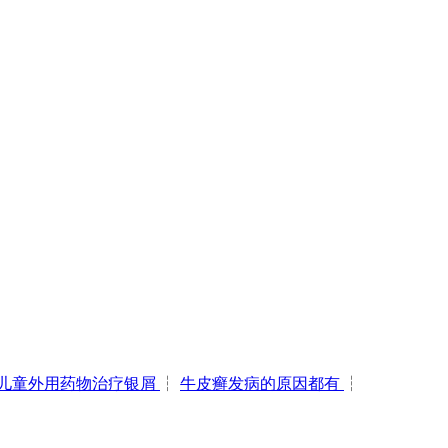
儿童外用药物治疗银屑
┆
牛皮癣发病的原因都有
┆