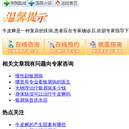
牛皮癣是一种复杂的疾病,患者应在专家确诊后,依据专家指导
相关文章
我有问题向专家咨询
·
慢性副银屑病
·
哪里有专业看银屑病的医生
·
光物理治疗银屑病多少钱
·
身体除湿可以治疗牛皮癣吗
·
银屑病首选水浴
热点关注
·
牛皮癣的产生因素有哪些