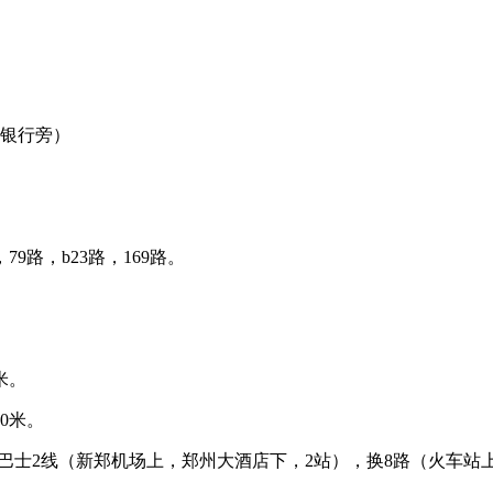
商银行旁）
，79路，b23路，169路。
米。
0米。
巴士2线（新郑机场上，郑州大酒店下，2站），换8路（火车站上