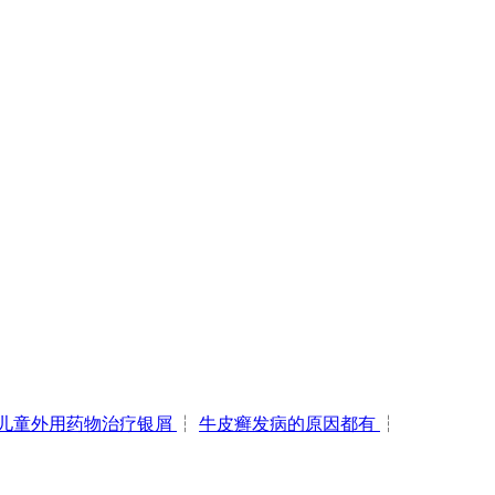
儿童外用药物治疗银屑
┆
牛皮癣发病的原因都有
┆