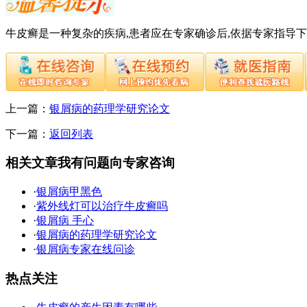
牛皮癣是一种复杂的疾病,患者应在专家确诊后,依据专家指导
上一篇：
银屑病的药理学研究论文
下一篇：
返回列表
相关文章
我有问题向专家咨询
·
银屑病甲黑色
·
紫外线灯可以治疗牛皮癣吗
·
银屑病 手心
·
银屑病的药理学研究论文
·
银屑病专家在线问诊
热点关注