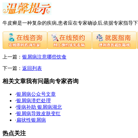
牛皮癣是一种复杂的疾病,患者应在专家确诊后,依据专家指导
上一篇：
银屑病注意哪些饮食
下一篇：
返回列表
相关文章
我有问题向专家咨询
·
银屑病公众号文章
·
银屑病溃烂处理
·
慢病补助 银屑病湖北
·
银屑病导致皮肤变红
·
扁状性银屑病
热点关注