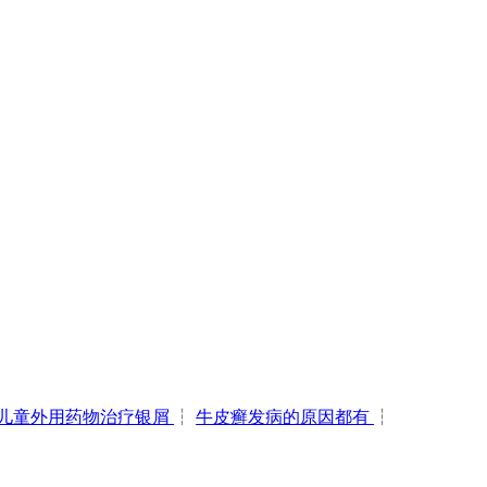
儿童外用药物治疗银屑
┆
牛皮癣发病的原因都有
┆