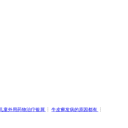
儿童外用药物治疗银屑
┆
牛皮癣发病的原因都有
┆