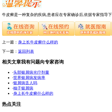
牛皮癣是一种复杂的疾病,患者应在专家确诊后,依据专家指导
上一篇：
身上长牛皮癣什么样的
下一篇：
返回列表
相关文章
我有问题向专家咨询
·
头部银屑病光疗剂量
·
世界银屑病发病率
·
银屑病丢人吗
·
柚子银屑病
·
身上长牛皮癣什么样的
热点关注