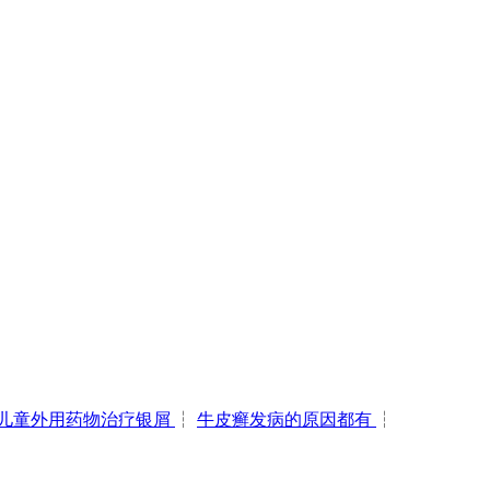
儿童外用药物治疗银屑
┆
牛皮癣发病的原因都有
┆