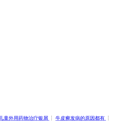
儿童外用药物治疗银屑
┆
牛皮癣发病的原因都有
┆