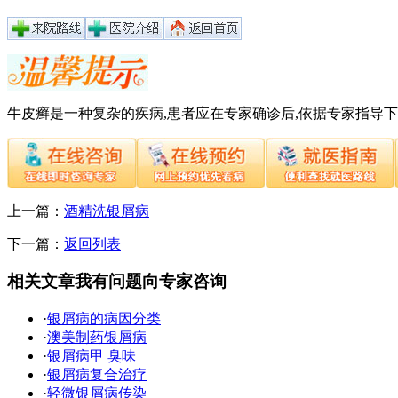
牛皮癣是一种复杂的疾病,患者应在专家确诊后,依据专家指导
上一篇：
酒精洗银屑病
下一篇：
返回列表
相关文章
我有问题向专家咨询
·
银屑病的病因分类
·
澳美制药银屑病
·
银屑病甲 臭味
·
银屑病复合治疗
·
轻微银屑病传染