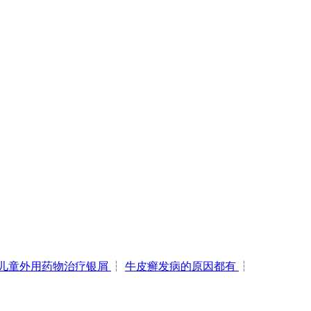
儿童外用药物治疗银屑
┆
牛皮癣发病的原因都有
┆