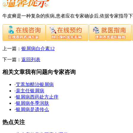
牛皮癣是一种复杂的疾病,患者应在专家确诊后,依据专家指导
上一篇：
银屑病白介素12
下一篇：
返回列表
相关文章
我有问题向专家咨询
·
艾蒿加醋治银屑病
·
裴主任银屑病
·
银屑病西药处方止痒
·
银屑病冬季润肤
·
银屑病是遗传么
热点关注