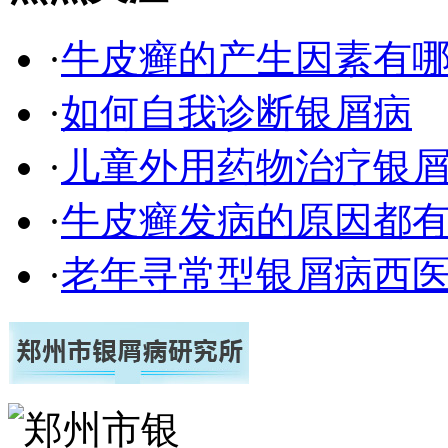
·
牛皮癣的产生因素有
·
如何自我诊断银屑病
·
儿童外用药物治疗银
·
牛皮癣发病的原因都有
·
老年寻常型银屑病西