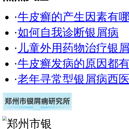
·
牛皮癣的产生因素有
·
如何自我诊断银屑病
·
儿童外用药物治疗银
·
牛皮癣发病的原因都有
·
老年寻常型银屑病西