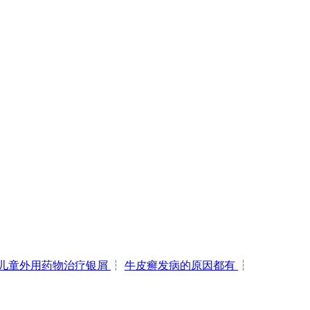
儿童外用药物治疗银屑
┆
牛皮癣发病的原因都有
┆