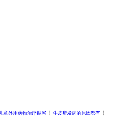
儿童外用药物治疗银屑
┆
牛皮癣发病的原因都有
┆