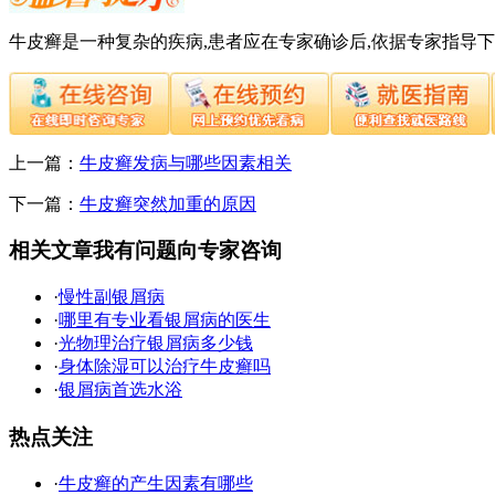
牛皮癣是一种复杂的疾病,患者应在专家确诊后,依据专家指导
上一篇：
牛皮癣发病与哪些因素相关
下一篇：
牛皮癣突然加重的原因
相关文章
我有问题向专家咨询
·
慢性副银屑病
·
哪里有专业看银屑病的医生
·
光物理治疗银屑病多少钱
·
身体除湿可以治疗牛皮癣吗
·
银屑病首选水浴
热点关注
·
牛皮癣的产生因素有哪些