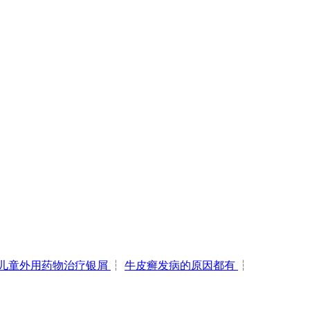
儿童外用药物治疗银屑
┆
牛皮癣发病的原因都有
┆